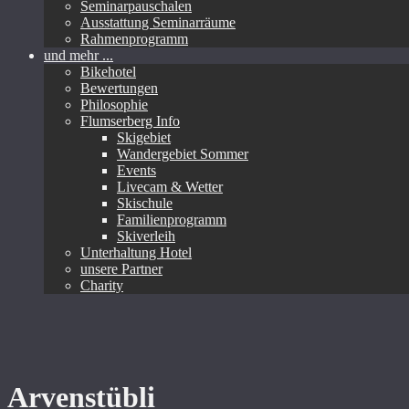
Seminarpauschalen
Ausstattung Seminarräume
Rahmenprogramm
und mehr ...
Bikehotel
Bewertungen
Philosophie
Flumserberg Info
Skigebiet
Wandergebiet Sommer
Events
Livecam & Wetter
Skischule
Familienprogramm
Skiverleih
Unterhaltung Hotel
unsere Partner
Charity
Arvenstübli