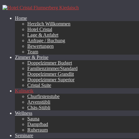
Home
Herzlich Willkommen
Hotel Cristal
Lage & Anfahrt
Anfrage / Buchung
Bewertungen
Team
Zimmer & Preise
Doppelzimmer Budget
Familienzimmer/Standard
Doppelzimmer Grandlit
Doppelzimmer Superior
Cristal Suite
Kulinarik
Churfirstenstube
Arvenstübli
Chäs-Stübli
Wellness
Sauna
Dampfbad
Ruheraum
Seminare