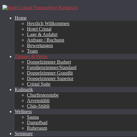
Home
Herzlich Willkommen
Hotel Cristal
Lage & Anfahrt
Anfrage / Buchung
Bewertungen
Team
Zimmer & Preise
Doppelzimmer Budget
Familienzimmer/Standard
Doppelzimmer Grandlit
Doppelzimmer Superior
Cristal Suite
Kulinarik
Churfirstenstube
Arvenstübli
Chäs-Stübli
Wellness
Sauna
Dampfbad
Ruheraum
Seminare