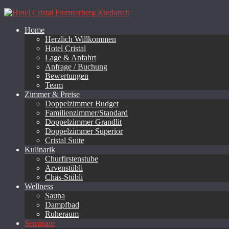
Home
Herzlich Willkommen
Hotel Cristal
Lage & Anfahrt
Anfrage / Buchung
Bewertungen
Team
Zimmer & Preise
Doppelzimmer Budget
Familienzimmer/Standard
Doppelzimmer Grandlit
Doppelzimmer Superior
Cristal Suite
Kulinarik
Churfirstenstube
Arvenstübli
Chäs-Stübli
Wellness
Sauna
Dampfbad
Ruheraum
Seminare